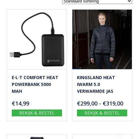
E·L·T COMFORT HEAT
KINGSLAND HEAT
POWERBANK 5000
IWARM 5.0
MAH
VERWARMDE JAS
Prijsk
€
14,99
€
299,00
-
€
319,00
€299,
BEKIJK & BESTEL
BEKIJK & BESTEL
tot
€319,