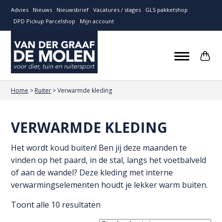
Advies
Nieuws
Nieuwsbrief
Vacatures / stages
GLS pakketshop
DPD Pickup Parcelshop
Mijn account
Home
>
Ruiter
>
Verwarmde kleding
VERWARMDE KLEDING
Het wordt koud buiten! Ben jij deze maanden te
vinden op het paard, in de stal, langs het voetbalveld
of aan de wandel? Deze kleding met interne
verwarmingselementen houdt je lekker warm buiten.
Toont alle 10 resultaten