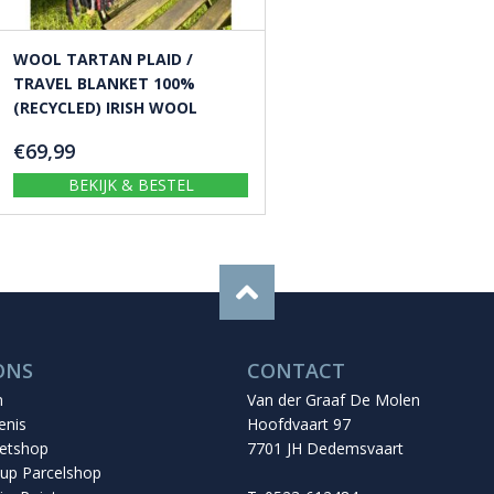
WOOL TARTAN PLAID /
TRAVEL BLANKET 100%
(RECYCLED) IRISH WOOL
€
69,99
BEKIJK & BESTEL
ONS
CONTACT
n
Van der Graaf De Molen
enis
Hoofdvaart 97
etshop
7701 JH Dedemsvaart
up Parcelshop