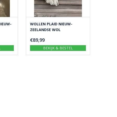
NIEUW-
WOLLEN PLAID NIEUW-
ZEELANDSE WOL
€
89,99
L
BEKIJK & BESTEL