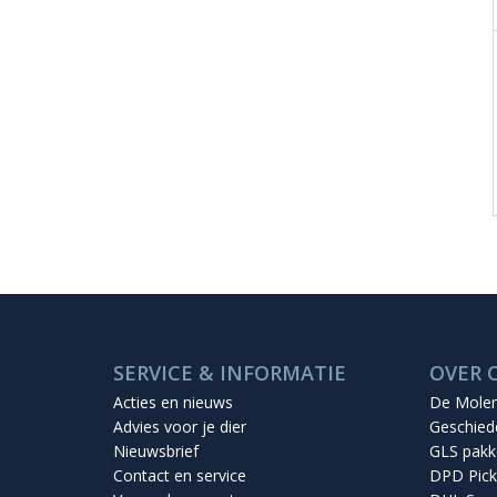
SERVICE & INFORMATIE
OVER 
Acties en nieuws
De Mole
Advies voor je dier
Geschied
Nieuwsbrief
GLS pakk
Contact en service
DPD Pick