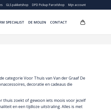
es
GLS pakketshop
DPD Pickup Parcelshop
Mijn account
RM SPECIALIST
DE MOLEN
CONTACT
 de categorie Voor Thuis van Van der Graaf De
naccessoires, decoratie en cadeaus die
oor thuis zoekt of gewoon iets moois voor jezelf
iteit en een tijdloze uitstraling. Alles is met