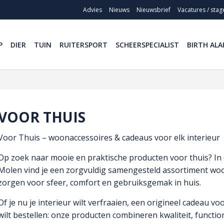
Advies
Nieuws
Nieuwsbrief
Vacatures / stag
P
DIER
TUIN
RUITERSPORT
SCHEERSPECIALIST
BIRTH ALA
VOOR THUIS
Voor Thuis – woonaccessoires & cadeaus voor elk interieur
Op zoek naar mooie en praktische producten voor thuis? In
Molen vind je een zorgvuldig samengesteld assortiment woo
zorgen voor sfeer, comfort en gebruiksgemak in huis.
Of je nu je interieur wilt verfraaien, een origineel cadeau v
wilt bestellen: onze producten combineren kwaliteit, functional