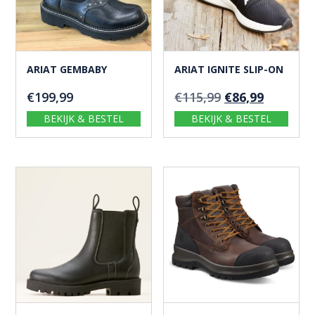
ARIAT GEMBABY
ARIAT IGNITE SLIP-ON
Oorspronkelijk
Huidige
€
199,99
€
115,99
€
86,99
prijs
prijs
BEKIJK & BESTEL
BEKIJK & BESTEL
was:
is:
€115,99.
€86,99.