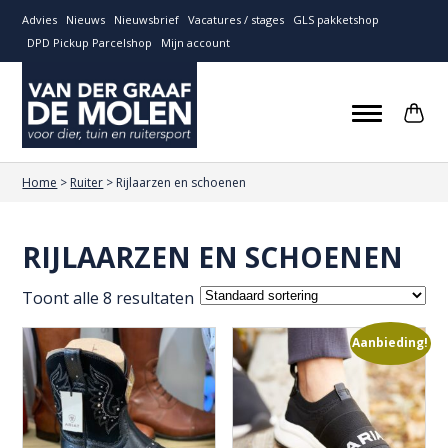
Advies
Nieuws
Nieuwsbrief
Vacatures / stages
GLS pakketshop
DPD Pickup Parcelshop
Mijn account
Home
>
Ruiter
>
Rijlaarzen en schoenen
RIJLAARZEN EN SCHOENEN
Toont alle 8 resultaten
Aanbieding!