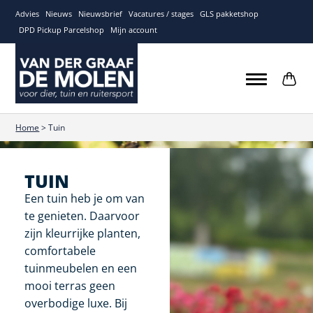
Advies
Nieuws
Nieuwsbrief
Vacatures / stages
GLS pakketshop
DPD Pickup Parcelshop
Mijn account
Home
>
Tuin
TUIN
Een tuin heb je om van
te genieten. Daarvoor
zijn kleurrijke planten,
comfortabele
tuinmeubelen en een
mooi terras geen
overbodige luxe. Bij