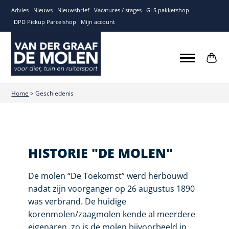
Advies
Nieuws
Nieuwsbrief
Vacatures / stages
GLS pakketshop
DPD Pickup Parcelshop
Mijn account
Home
>
Geschiedenis
HISTORIE "DE MOLEN"
De molen “De Toekomst” werd herbouwd
nadat zijn voorganger op 26 augustus 1890
was verbrand. De huidige
korenmolen/zaagmolen kende al meerdere
eigenaren, zo is de molen bijvoorbeeld in