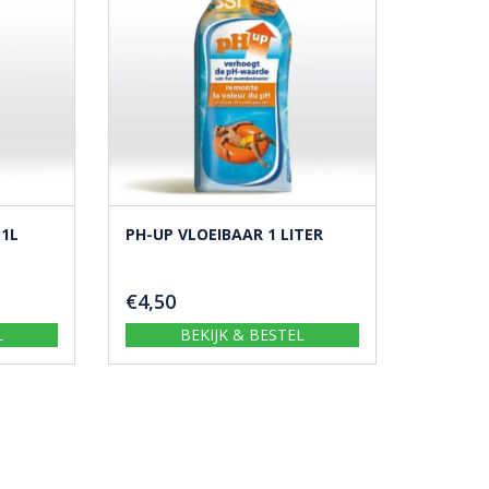
1L
PH-UP VLOEIBAAR 1 LITER
€
4,50
L
BEKIJK & BESTEL