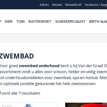
Advies
Nieuws
Nieuwsbrief
Vacatures / stag
P
DIER
TUIN
RUITERSPORT
SCHEERSPECIALIST
BIRTH ALA
ZWEMBAD
Voor goed
zwembad onderhoud
bent u bij Van der Graaf D
assortiment vindt u alles voor schoon, helder en veilig zw
tot onderhoudsmiddelen voor zwembad, spa en hottub. Met 
in optimale conditie gedurende het hele zwemseizoen.
Toont alle 7 resultaten