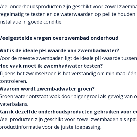
Veel onderhoudsproducten zijn geschikt voor zowel zwembad
regelmatig te testen en de waterwaarden op peil te houden bli
installatie in goede conditie.
Veelgestelde vragen over zwembad onderhoud
Wat is de ideale pH-waarde van zwembadwater?
Voor de meeste zwembaden ligt de ideale pH-waarde tussen 
Hoe vaak moet ik zwembadwater testen?
Tijdens het zwemseizoen is het verstandig om minimaal één
controleren.
Waarom wordt zwembadwater groen?
Groen water ontstaat vaak door algengroei als gevolg van 
waterbalans.
Kan ik dezelfde onderhoudsproducten gebruiken voor e
Veel producten zijn geschikt voor zowel zwembaden als spa’s
productinformatie voor de juiste toepassing.