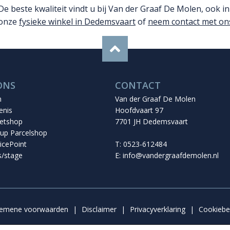
De beste kwaliteit vindt u bij Van der Graaf De Molen, ook in
onze
fysieke winkel in Dedemsvaart
of
neem contact met on
ONS
CONTACT
n
Van der Graaf De Molen
enis
Hoofdvaart 97
etshop
7701 JH Dedemsvaart
up Parcelshop
icePoint
T: 0523-612484
s/stage
E:
info@vandergraafdemolen.nl
gemene voorwaarden
|
Disclaimer
|
Privacyverklaring
|
Cookiebe