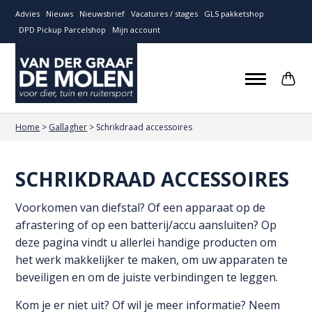
Advies
Nieuws
Nieuwsbrief
Vacatures / stages
GLS pakketshop
DPD Pickup Parcelshop
Mijn account
Home
>
Gallagher
>
Schrikdraad accessoires
SCHRIKDRAAD ACCESSOIRES
Voorkomen van diefstal? Of een apparaat op de
afrastering of op een batterij/accu aansluiten? Op
deze pagina vindt u allerlei handige producten om
het werk makkelijker te maken, om uw apparaten te
beveiligen en om de juiste verbindingen te leggen.
Kom je er niet uit? Of wil je meer informatie? Neem