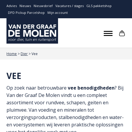
Advies
Nieuws
Nieuwsbrief
Vacatures / stages
GLS pakketshop
DPD Pickup Parcelshop
Mijn account
Home
>
Dier
>
Vee
VEE
Op zoek naar betrouwbare
vee benodigdheden
? Bij
Van der Graaf De Molen vindt u een compleet
assortiment voor rundvee, schapen, geiten en
pluimvee. Van voeding en mineralen tot
verzorgingsproducten, stalbenodigdheden en water-
en voersystemen: wij leveren praktische oplossingen