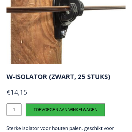
W-ISOLATOR (ZWART, 25 STUKS)
€
14,15
W-
TOEVOEGEN AAN WINKELWAGEN
isolator
(zwart,
25
Sterke isolator voor houten palen, geschikt voor