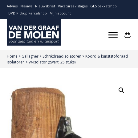
Advies
Nieuws
Nieuwsbrief
Vacatures / stages
GLS pakketshop
DPD Pickup Parcelshop
Mijn account
Home
>
Gallagher
>
Schrikdraadisolatoren
>
Koord & kunststofdraad
isolatoren
>
W-isolator (zwart, 25 stuks)