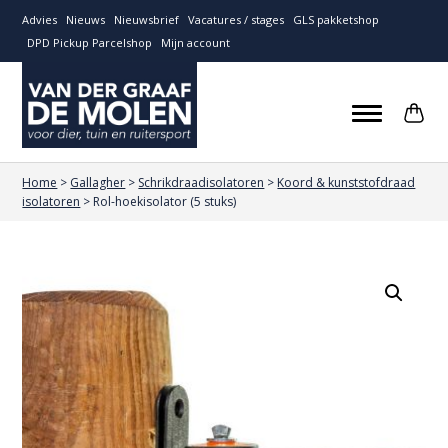
Advies
Nieuws
Nieuwsbrief
Vacatures / stages
GLS pakketshop
DPD Pickup Parcelshop
Mijn account
Home
>
Gallagher
>
Schrikdraadisolatoren
>
Koord & kunststofdraad
isolatoren
>
Rol-hoekisolator (5 stuks)