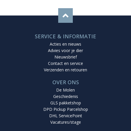
Vacatures/stage
CONTACT
Van der Graaf De Molen
Hoofdvaart 97
7701 JH Dedemsvaart
T: 0523-612484
E:
info@vandergraafdemolen.nl
OPENINGSTIJDEN
Maandag
13.30 – 18.00 uur
Dinsdag
08.30 – 18.00 uur
Woensdag
08.30 – 18.00 uur
Donderdag
08.30 – 18.00 uur
Vrijdag
08.30 – 19.00 uur
Zaterdag
08.30 – 17.30 uur