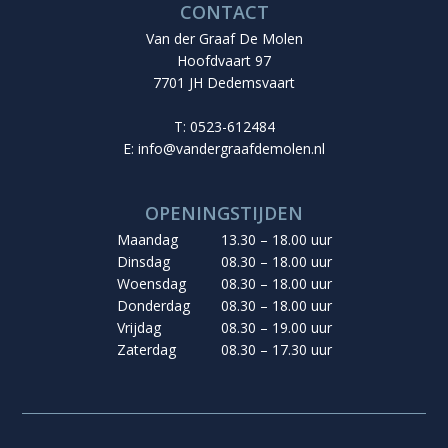
Algemene voorwaarden
|
Disclaimer
|
Privacyverklaring
|
Cookiebeleid
© 2026 van der Graaf De Molen | Ontwerp & Realisatie:
Graafies Ontwerp
&
Insomedia