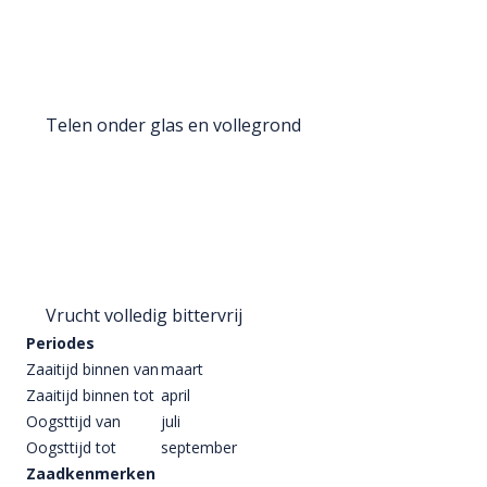
Zaadkenmerken
Zaden per gram
40
GERELATEERDE PRODUCTEN
OBZ HANGAARDBEIEN
OBZ RODE BIETEN
TEMPTATION
KOGEL 2, BOLIVAR
€
4,49
€
2,79