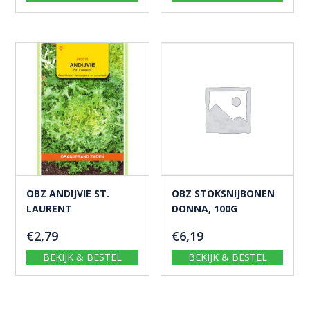
SERVICE & INFORMATIE
Acties en nieuws
Advies voor je dier
Nieuwsbrief
Contact en service
Verzenden en retouren
OVER ONS
De Molen
Geschiedenis
GLS pakketshop
DPD Pickup Parcelshop
DHL ServicePoint