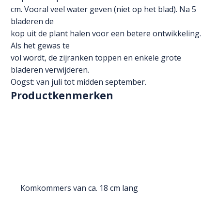
cm. Vooral veel water geven (niet op het blad). Na 5
bladeren de
kop uit de plant halen voor een betere ontwikkeling.
Als het gewas te
vol wordt, de zijranken toppen en enkele grote
bladeren verwijderen.
Oogst: van juli tot midden september.
Productkenmerken
Komkommers van ca. 18 cm lang
Telen onder glas en vollegrond
Vrucht volledig bittervrij
Periodes
Zaaitijd binnen van
maart
Zaaitijd binnen tot
april
Oogsttijd van
juli
Oogsttijd tot
september