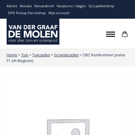
Advies
Nieuws
Nieuwsbrief
Vacatures / stages
GLS pakketshop
DPD Pickup Parcelshop
Mijn account
Home
>
Tuin
>
Tuinzaden
>
Groentezaden
>
OBZ Komkommer Jounia
F1 (vh Magnum)