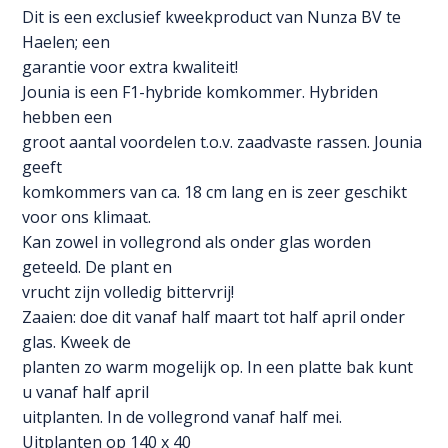
F1
Dit is een exclusief kweekproduct van Nunza BV te
(vh
Haelen; een
Magnum)
garantie voor extra kwaliteit!
aantal
Jounia is een F1-hybride komkommer. Hybriden
hebben een
groot aantal voordelen t.o.v. zaadvaste rassen. Jounia
geeft
komkommers van ca. 18 cm lang en is zeer geschikt
voor ons klimaat.
Kan zowel in vollegrond als onder glas worden
geteeld. De plant en
vrucht zijn volledig bittervrij!
Zaaien: doe dit vanaf half maart tot half april onder
glas. Kweek de
planten zo warm mogelijk op. In een platte bak kunt
u vanaf half april
uitplanten. In de vollegrond vanaf half mei.
Uitplanten op 140 x 40