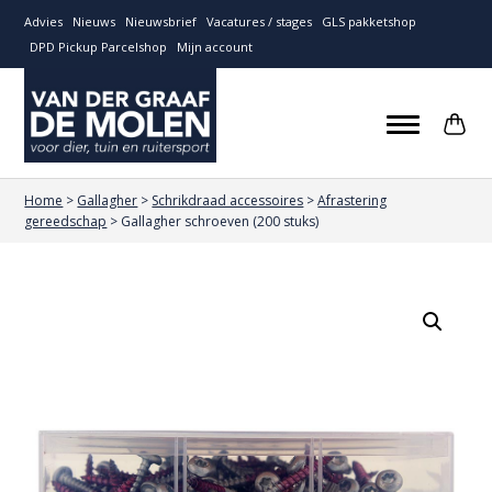
Advies
Nieuws
Nieuwsbrief
Vacatures / stages
GLS pakketshop
DPD Pickup Parcelshop
Mijn account
Home
>
Gallagher
>
Schrikdraad accessoires
>
Afrastering
gereedschap
>
Gallagher schroeven (200 stuks)