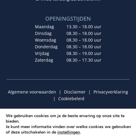
OPENINGSTIJDEN
Maandag
13.30 – 18.00 uur
Dinsdag
08.30 – 18.00 uur
Woensdag
08.30 – 18.00 uur
Donderdag
08.30 – 18.00 uur
Vrijdag
08.30 – 19.00 uur
Zaterdag
08.30 – 17.30 uur
Algemene voorwaarden
|
Disclaimer
|
Privacyverklaring
|
Cookiebeleid
We gebruiken cookies om je de beste ervaring op onze site te
bieden.
© 2026 van der Graaf De Molen | Ontwerp & Realisatie:
Je kunt meer informatie vinden over welke cookies we gebruiken
Graafies Ontwerp
&
Insomedia
of deze uitschakelen in de
instellingen
.