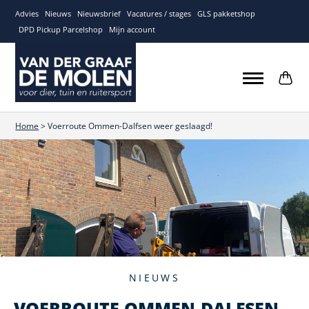
Advies
Nieuws
Nieuwsbrief
Vacatures / stages
GLS pakketshop
DPD Pickup Parcelshop
Mijn account
Home
>
Voerroute Ommen-Dalfsen weer geslaagd!
NIEUWS
VOERROUTE OMMEN-DALFSEN