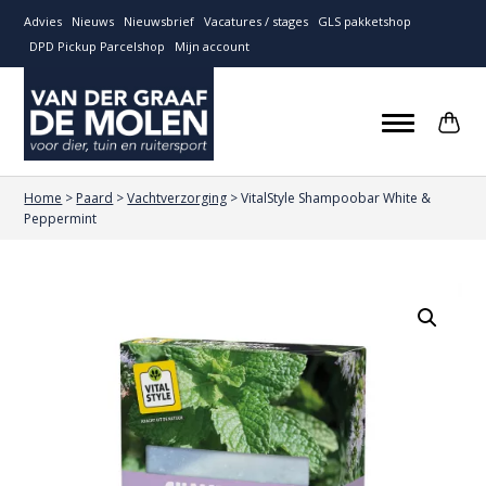
Advies
Nieuws
Nieuwsbrief
Vacatures / stages
GLS pakketshop
DPD Pickup Parcelshop
Mijn account
Home
>
Paard
>
Vachtverzorging
>
VitalStyle Shampoobar White &
Peppermint