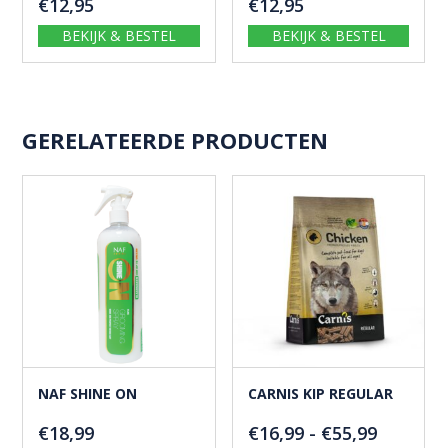
€
12,95
€
12,95
BEKIJK & BESTEL
BEKIJK & BESTEL
GERELATEERDE PRODUCTEN
NAF SHINE ON
CARNIS KIP REGULAR
Prijskla
€
18,99
€
16,99
-
€
55,99