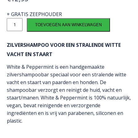
+ GRATIS ZEEPHOUDER
VitalStyle
TOEVOEGEN AAN WINKELWAGEN
Shampoobar
White
&
ZILVERSHAMPOO VOOR EEN STRALENDE WITTE
Peppermint
VACHT EN STAART
aantal
White & Peppermint is een handgemaakte
zilvershampoobar speciaal voor een stralende witte
vacht en staart van paarden en honden. De
shampoobar verzorgt en reinigt de huid, vacht en
staart/manen. White & Peppermint is 100% natuurlijk,
vegan, bevat reinigende en verzorgende
ingrediënten en is vrij van parabenen, siliconen en
plastic.