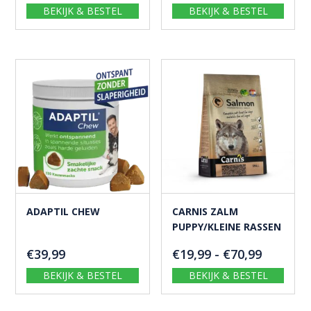
€16,99
BEKIJK & BESTEL
BEKIJK & BESTEL
tot
€55,99
ADAPTIL CHEW
CARNIS ZALM
PUPPY/KLEINE RASSEN
Prijskla
€
39,99
€
19,99
-
€
70,99
€19,99
BEKIJK & BESTEL
BEKIJK & BESTEL
tot
€70,99