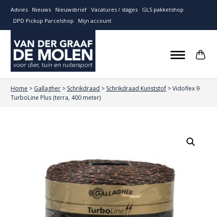
Advies
Nieuws
Nieuwsbrief
Vacatures / stages
GLS pakketshop
DPD Pickup Parcelshop
Mijn account
Home
>
Gallagher
>
Schrikdraad
>
Schrikdraad Kunststof
>
Vidoflex 9
TurboLine Plus (terra, 400 meter)