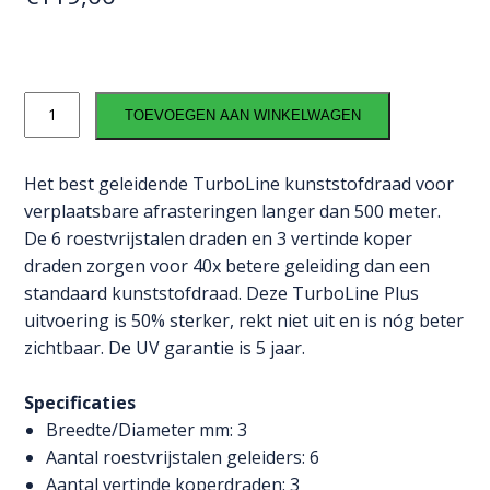
Vidoflex
TOEVOEGEN AAN WINKELWAGEN
9
TurboLine
Plus
Het best geleidende TurboLine kunststofdraad voor
(terra,
verplaatsbare afrasteringen langer dan 500 meter.
400
De 6 roestvrijstalen draden en 3 vertinde koper
meter)
draden zorgen voor 40x betere geleiding dan een
aantal
standaard kunststofdraad. Deze TurboLine Plus
uitvoering is 50% sterker, rekt niet uit en is nóg beter
zichtbaar. De UV garantie is 5 jaar.
Specificaties
Breedte/Diameter mm: 3
Aantal roestvrijstalen geleiders: 6
Aantal vertinde koperdraden: 3