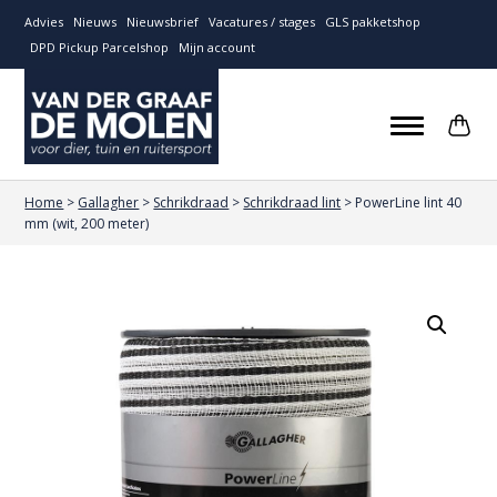
Advies
Nieuws
Nieuwsbrief
Vacatures / stages
GLS pakketshop
DPD Pickup Parcelshop
Mijn account
Home
>
Gallagher
>
Schrikdraad
>
Schrikdraad lint
>
PowerLine lint 40
mm (wit, 200 meter)