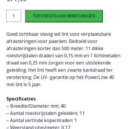
PowerLine
TOEVOEGEN AAN WINKELWAGEN
lint
40
mm
Goed zichtbaar stevig wit lint voor verplaatsbare
(wit,
afrasteringen voor paarden. Bedoeld voor
200
afrasteringen korter dan 500 meter. 11 dikke
meter)
roestvrijstalen draden van 0,15 mm en 1 lichtmetalen
aantal
draad van 0,25 mm zorgen voor een uitstekende
geleiding. Het lint heeft een zwarte kantdraad ter
versterking. De UV- garantie op het PowerLine 40
mm lint is 5 jaar.
Specificaties
– Breedte/Diameter mm: 40
– Aantal roestvrijstalen geleiders: 11
– Aantal vertinde koperdraden: 1
– Weerstand ohm/meter: 0,17