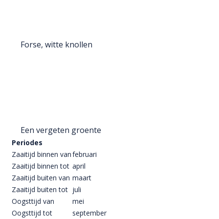
Forse, witte knollen
Een vergeten groente
Periodes
Zaaitijd binnen van
februari
Zaaitijd binnen tot
april
Zaaitijd buiten van
maart
Zaaitijd buiten tot
juli
Oogsttijd van
mei
Oogsttijd tot
september