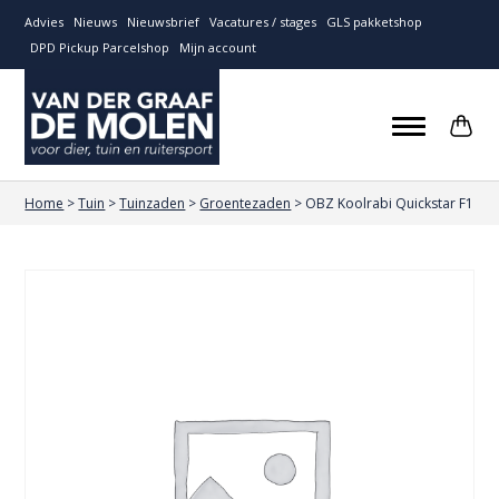
Advies
Nieuws
Nieuwsbrief
Vacatures / stages
GLS pakketshop
DPD Pickup Parcelshop
Mijn account
Home
>
Tuin
>
Tuinzaden
>
Groentezaden
>
OBZ Koolrabi Quickstar F1