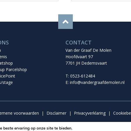
ONS
CONTACT
n
Van der Graaf De Molen
enis
Hoofdvaart 97
etshop
7701 JH Dedemsvaart
up Parcelshop
icePoint
T: 0523-612484
s/stage
E:
info@vandergraafdemolen.nl
gemene voorwaarden
|
Disclaimer
|
Privacyverklaring
|
Cookiebe
 beste ervaring op onze site te bieden.