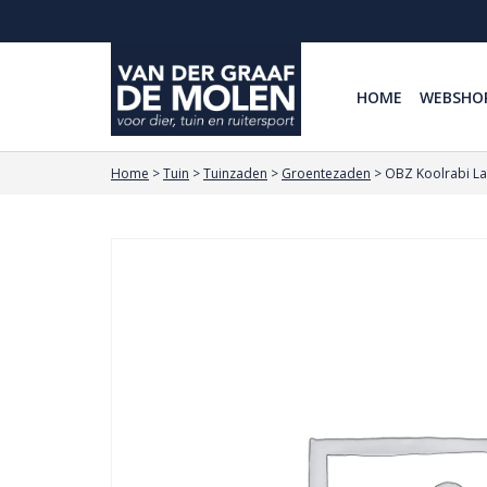
HOME
WEBSHO
Home
>
Tuin
>
Tuinzaden
>
Groentezaden
>
OBZ Koolrabi L