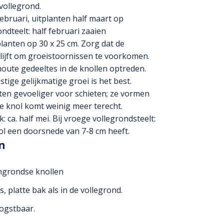
 vollegrond.
 februari, uitplanten half maart op
ndteelt: half februari zaaien
planten op 30 x 25 cm. Zorg dat de
lijft om groeistoornissen te voorkomen.
ute gedeeltes in de knollen optreden.
stige gelijkmatige groei is het best.
anten gevoeliger voor schieten; ze vormen
e knol komt weinig meer terecht.
k: ca. half mei. Bij vroege vollegrondsteelt:
nol een doorsnede van 7-8 cm heeft.
n
ngrondse knollen
 platte bak als in de vollegrond.
ogstbaar.