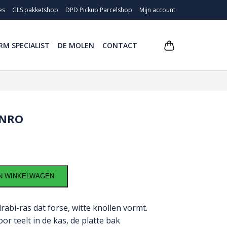
es
GLS pakketshop
DPD Pickup Parcelshop
Mijn account
RM SPECIALIST
DE MOLEN
CONTACT
ANRO
N WINKELWAGEN
lrabi-ras dat forse, witte knollen vormt.
or teelt in de kas, de platte bak