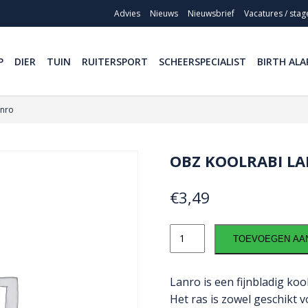
Advies
Nieuws
Nieuwsbrief
Vacatures / stag
P
DIER
TUIN
RUITERSPORT
SCHEERSPECIALIST
BIRTH ALA
anro
OBZ KOOLRABI L
€
3,49
OBZ
TOEVOEGEN AA
Koolrabi
Lanro
aantal
Lanro is een fijnbladig koo
Het ras is zowel geschikt vo