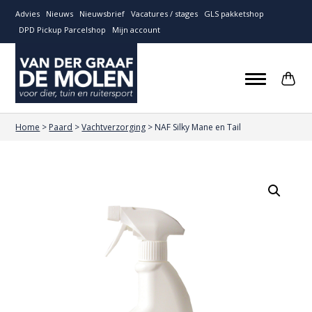
Advies
Nieuws
Nieuwsbrief
Vacatures / stages
GLS pakketshop
DPD Pickup Parcelshop
Mijn account
Home
>
Paard
>
Vachtverzorging
>
NAF Silky Mane en Tail