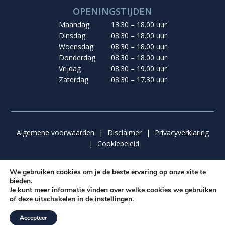
OPENINGSTIJDEN
Maandag
13.30 – 18.00 uur
Dinsdag
08.30 – 18.00 uur
Woensdag
08.30 – 18.00 uur
Donderdag
08.30 – 18.00 uur
Vrijdag
08.30 – 19.00 uur
Zaterdag
08.30 – 17.30 uur
Algemene voorwaarden
|
Disclaimer
|
Privacyverklaring
|
Cookiebeleid
We gebruiken cookies om je de beste ervaring op onze site te
bieden.
© 2026 van der Graaf De Molen | Ontwerp & Realisatie:
Je kunt meer informatie vinden over welke cookies we gebruiken
Graafies Ontwerp
&
Insomedia
of deze uitschakelen in de
instellingen
.
Accepteer