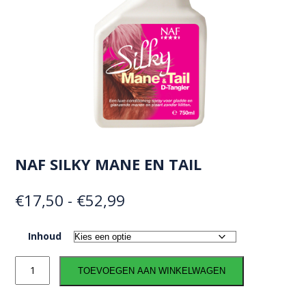
NAF SILKY MANE EN TAIL
Prijsklasse:
€
17,50
-
€
52,99
€17,50
Inhoud
tot
NAF
€52,99
TOEVOEGEN AAN WINKELWAGEN
Silky
Mane