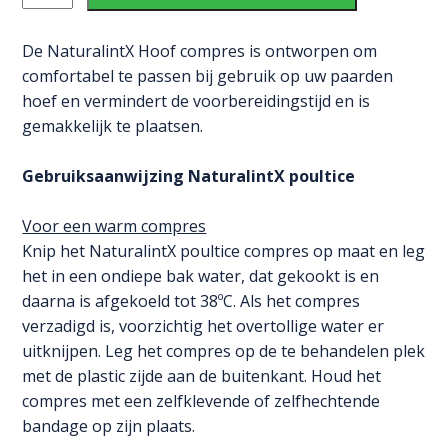
Hoof
Poultice
De NaturalintX Hoof compres is ontworpen om
(3pk)
comfortabel te passen bij gebruik op uw paarden
Box
hoef en vermindert de voorbereidingstijd en is
Off
gemakkelijk te plaatsen.
10
aantal
Gebruiksaanwijzing NaturalintX poultice
Voor een warm compres
Knip het NaturalintX poultice compres op maat en leg
het in een ondiepe bak water, dat gekookt is en
daarna is afgekoeld tot 38ºC. Als het compres
verzadigd is, voorzichtig het overtollige water er
uitknijpen. Leg het compres op de te behandelen plek
met de plastic zijde aan de buitenkant. Houd het
compres met een zelfklevende of zelfhechtende
bandage op zijn plaats.