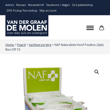
Advies
Nieuws
Nieuwsbrief
Vacatures / stages
GLS pakketshop
DPD Pickup Parcelshop
Mijn account
Home
>
Paard
>
Vachtverzorging
>
NAF Naturalintx Hoof Poultice (3pk)
Box Off 10