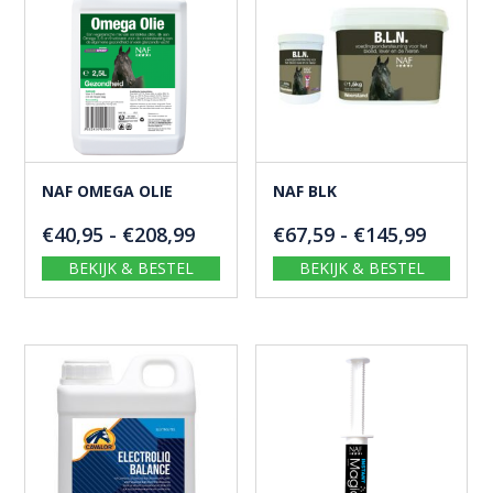
NAF OMEGA OLIE
NAF BLK
Prijsklasse:
Prijskl
€
40,95
-
€
208,99
€
67,59
-
€
145,99
€40,95
€67,59
BEKIJK & BESTEL
BEKIJK & BESTEL
tot
tot
€208,99
€145,9