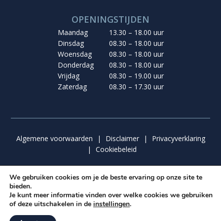
OPENINGSTIJDEN
Maandag
13.30 – 18.00 uur
Dinsdag
08.30 – 18.00 uur
Woensdag
08.30 – 18.00 uur
Donderdag
08.30 – 18.00 uur
Vrijdag
08.30 – 19.00 uur
Zaterdag
08.30 – 17.30 uur
Algemene voorwaarden
|
Disclaimer
|
Privacyverklaring
|
Cookiebeleid
We gebruiken cookies om je de beste ervaring op onze site te
bieden.
© 2026 van der Graaf De Molen | Ontwerp & Realisatie:
Je kunt meer informatie vinden over welke cookies we gebruiken
Graafies Ontwerp
&
Insomedia
of deze uitschakelen in de
instellingen
.