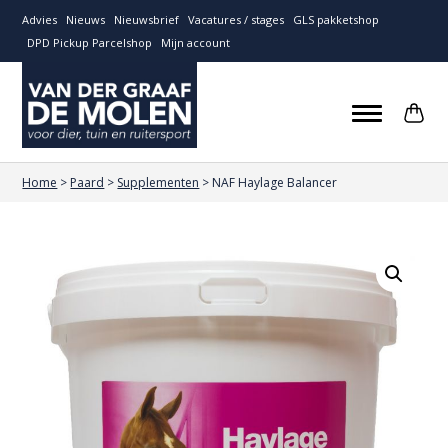
Advies
Nieuws
Nieuwsbrief
Vacatures / stages
GLS pakketshop
DPD Pickup Parcelshop
Mijn account
Home
>
Paard
>
Supplementen
>
NAF Haylage Balancer