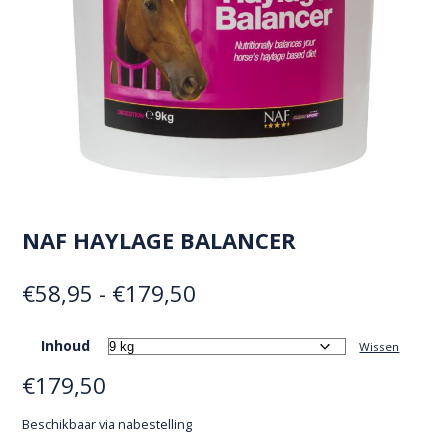
NAF HAYLAGE BALANCER
Prijsklasse:
€
58,95
-
€
179,50
€58,95
Inhoud
Wissen
tot
€
179,50
€179,50
Beschikbaar via nabestelling