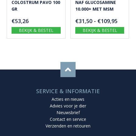
COLOSTRUM PAVO 100
NAF GLUCOSAMINE
GR
10.000+ MET MSM
Prijskl
€
53,26
€
31,50
-
€
109,95
€31,50
BEKIJK & BESTEL
BEKIJK & BESTEL
tot
€109,9
SERVICE & INFORMATIE
Acties en nieuws
Advies voor je dier
Nieuwsbrief
Contact en service
Verzenden en retouren