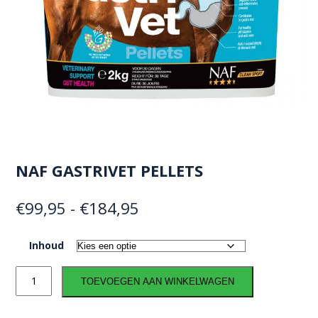
NAF GASTRIVET PELLETS
Prijsklasse:
€
99,95
-
€
184,95
€99,95
Inhoud
tot
NAF
€184,95
TOEVOEGEN AAN WINKELWAGEN
GastriVet
Pellets