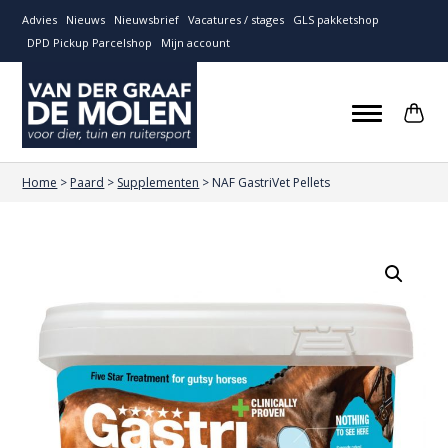
Advies
Nieuws
Nieuwsbrief
Vacatures / stages
GLS pakketshop
DPD Pickup Parcelshop
Mijn account
Home
>
Paard
>
Supplementen
>
NAF GastriVet Pellets