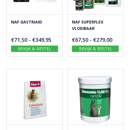
NAF GASTRIAID
NAF SUPERFLEX
VLOEIBAAR
Prijsklasse:
Prijskl
€
71,50
-
€
349,95
€
67,50
-
€
279,00
€71,50
€67,50
BEKIJK & BESTEL
BEKIJK & BESTEL
tot
tot
€349,95
€279,0