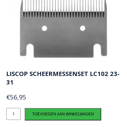
LISCOP SCHEERMESSENSET LC102 23-
31
€
56,95
Liscop
TOEVOEGEN AAN WINKELWAGEN
scheermessenset
LC102