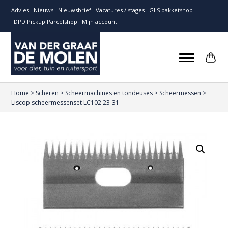
Advies
Nieuws
Nieuwsbrief
Vacatures / stages
GLS pakketshop
DPD Pickup Parcelshop
Mijn account
Home
>
Scheren
>
Scheermachines en tondeuses
>
Scheermessen
>
Liscop scheermessenset LC102 23-31