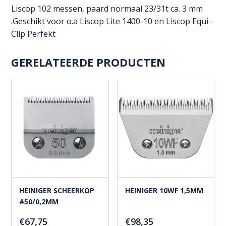
23-
Liscop 102 messen, paard normaal 23/31t ca. 3 mm
31
.Geschikt voor o.a Liscop Lite 1400-10 en Liscop Equi-
aantal
Clip Perfekt
GERELATEERDE PRODUCTEN
HEINIGER SCHEERKOP
HEINIGER 10WF 1,5MM
#50/0,2MM
€
67,75
€
98,35