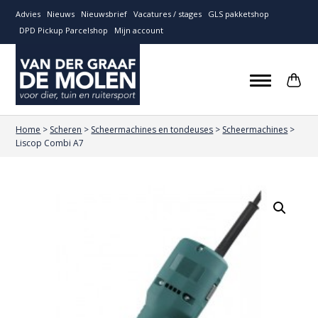
Advies
Nieuws
Nieuwsbrief
Vacatures / stages
GLS pakketshop
DPD Pickup Parcelshop
Mijn account
Home
>
Scheren
>
Scheermachines en tondeuses
>
Scheermachines
>
Liscop Combi A7