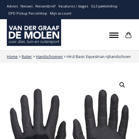
Advies
Nieuws
Nieuwsbrief
Vacatures / stages
GLS pakketshop
DPD Pickup Parcelshop
Mijn account
Home
>
Ruiter
>
Handschoenen
>
Hirzl Basic Equestrian rijhandschoen