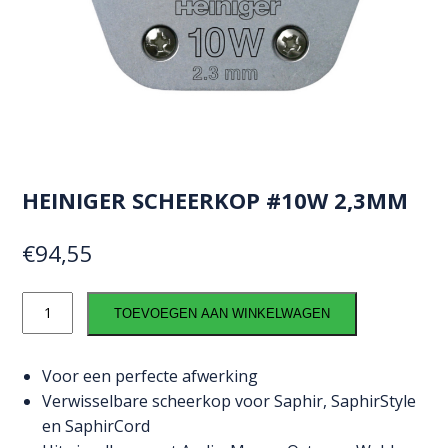
HEINIGER SCHEERKOP #10W 2,3MM
€
94,55
Heiniger
TOEVOEGEN AAN WINKELWAGEN
scheerkop
#10W
2,3mm
Voor een perfecte afwerking
aantal
Verwisselbare scheerkop voor Saphir, SaphirStyle
en SaphirCord