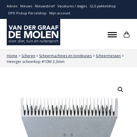
Advies
Nieuws
Nieuwsbrief
Vacatures / stages
GLS pakketshop
DPD Pickup Parcelshop
Mijn account
Home
>
Scheren
>
Scheermachines en tondeuses
>
Scheermessen
>
Heiniger scheerkop #10W 2,3mm