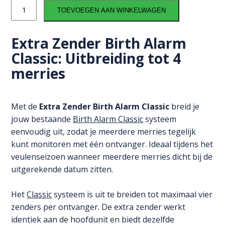
Extra
TOEVOEGEN AAN WINKELWAGEN
Zender
Birth
Alarm
Extra Zender Birth Alarm
Classic:
Classic: Uitbreiding tot 4
Uitbreiding
merries
tot
4
Merries
aantal
Met de
Extra Zender Birth Alarm Classic
breid je
jouw bestaande
Birth Alarm Classic
systeem
eenvoudig uit, zodat je meerdere merries tegelijk
kunt monitoren met één ontvanger. Ideaal tijdens het
veulenseizoen wanneer meerdere merries dicht bij de
uitgerekende datum zitten.
Het
Classic
systeem is uit te breiden tot maximaal vier
zenders per ontvanger. De extra zender werkt
identiek aan de hoofdunit en biedt dezelfde