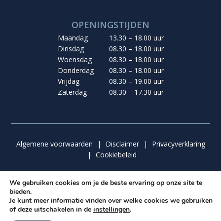
OPENINGSTIJDEN
Maandag
13.30 – 18.00 uur
Dinsdag
08.30 – 18.00 uur
Woensdag
08.30 – 18.00 uur
Donderdag
08.30 – 18.00 uur
Vrijdag
08.30 – 19.00 uur
Zaterdag
08.30 – 17.30 uur
Algemene voorwaarden
|
Disclaimer
|
Privacyverklaring
|
Cookiebeleid
We gebruiken cookies om je de beste ervaring op onze site te
bieden.
© 2026 van der Graaf De Molen | Ontwerp & Realisatie:
Je kunt meer informatie vinden over welke cookies we gebruiken
Graafies Ontwerp
&
Insomedia
of deze uitschakelen in de
instellingen
.