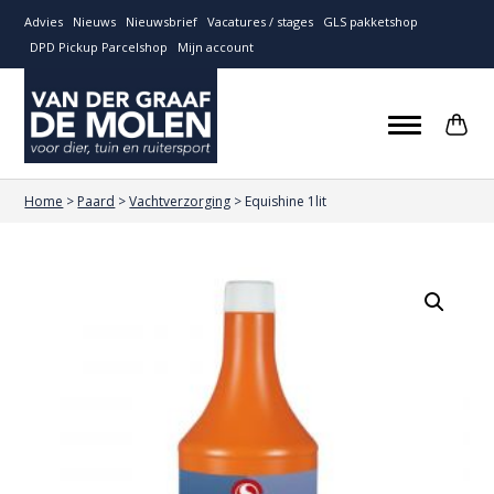
Advies
Nieuws
Nieuwsbrief
Vacatures / stages
GLS pakketshop
DPD Pickup Parcelshop
Mijn account
Home
>
Paard
>
Vachtverzorging
>
Equishine 1lit