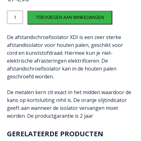
Afstandschroefisolator
TOEVOEGEN AAN WINKELWAGEN
XDI
(hout,
10cm,
De afstandschroefisolator XDI is een zeer sterke
100
afstandisolator voor houten palen, geschikt voor
stuks)
cord en kunststofdraad. Hiermee kun je niet-
aantal
elektrische afrasteringen elektrificeren. De
afstandschroefisolator kan in de houten palen
geschroefd worden.
De metalen kern zit exact in het midden waardoor de
kans op kortsluiting nihil is. De oranje slijtindicator
geeft aan wanneer de isolator vervangen moet
worden. De productgarantie is 2 jaar
GERELATEERDE PRODUCTEN