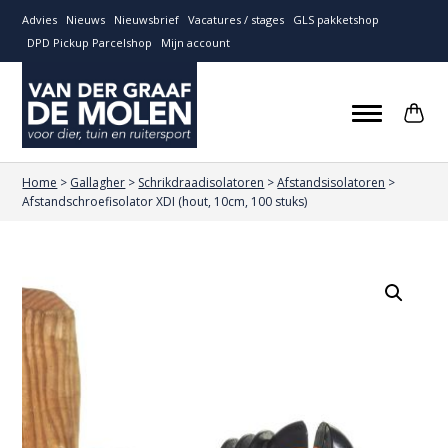
Advies
Nieuws
Nieuwsbrief
Vacatures / stages
GLS pakketshop
DPD Pickup Parcelshop
Mijn account
Home
>
Gallagher
>
Schrikdraadisolatoren
>
Afstandsisolatoren
>
Afstandschroefisolator XDI (hout, 10cm, 100 stuks)