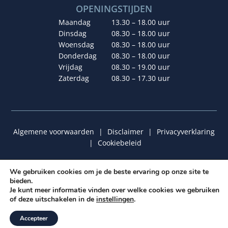
OPENINGSTIJDEN
Maandag
13.30 – 18.00 uur
Dinsdag
08.30 – 18.00 uur
Woensdag
08.30 – 18.00 uur
Donderdag
08.30 – 18.00 uur
Vrijdag
08.30 – 19.00 uur
Zaterdag
08.30 – 17.30 uur
Algemene voorwaarden
|
Disclaimer
|
Privacyverklaring
|
Cookiebeleid
We gebruiken cookies om je de beste ervaring op onze site te
bieden.
© 2026 van der Graaf De Molen | Ontwerp & Realisatie:
Je kunt meer informatie vinden over welke cookies we gebruiken
Graafies Ontwerp
&
Insomedia
of deze uitschakelen in de
instellingen
.
Accepteer