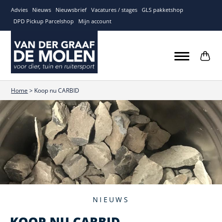
Advies
Nieuws
Nieuwsbrief
Vacatures / stages
GLS pakketshop
DPD Pickup Parcelshop
Mijn account
Home
>
Koop nu CARBID
NIEUWS
KOOP NU CARBID