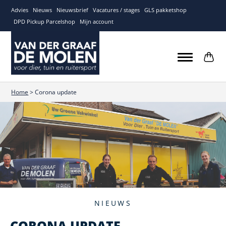
Advies
Nieuws
Nieuwsbrief
Vacatures / stages
GLS pakketshop
DPD Pickup Parcelshop
Mijn account
Home
>
Corona update
NIEUWS
CORONA UPDATE