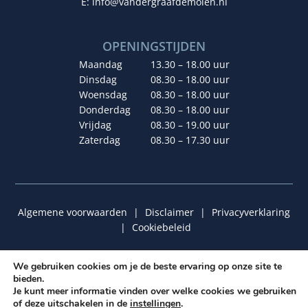
E:
info@vandergraafdemolen.nl
OPENINGSTIJDEN
Maandag
13.30 – 18.00 uur
Dinsdag
08.30 – 18.00 uur
Woensdag
08.30 – 18.00 uur
Donderdag
08.30 – 18.00 uur
Vrijdag
08.30 – 19.00 uur
Zaterdag
08.30 – 17.30 uur
Algemene voorwaarden
|
Disclaimer
|
Privacyverklaring
|
Cookiebeleid
We gebruiken cookies om je de beste ervaring op onze site te
bieden.
© 2026 van der Graaf De Molen | Ontwerp & Realisatie:
Je kunt meer informatie vinden over welke cookies we gebruiken
Graafies Ontwerp
&
Insomedia
of deze uitschakelen in de
instellingen
.